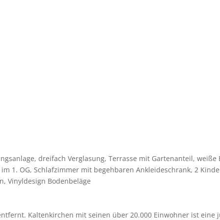
gsanlage, dreifach Verglasung, Terrasse mit Gartenanteil, weiß
im 1. OG, Schlafzimmer mit begehbaren Ankleideschrank, 2 Kinder
en, Vinyldesign Bodenbeläge
fernt. Kaltenkirchen mit seinen über 20.000 Einwohner ist eine ju