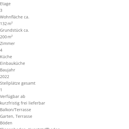
Etage
3
Wohnfläche ca.
132 m²
Grund­stück ca.
200 m²
Zimmer
4
Küche
Einbauküche
Baujahr
2022
Stellplätze gesamt
1
Verfügbar ab
kurzfristig frei lieferbar
Balkon/Terrasse
Garten, Terrasse
Böden