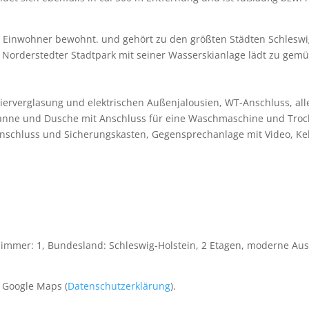
Einwohner bewohnt. und gehört zu den größten Städten Schleswig-Ho
Norderstedter Stadtpark mit seiner Wasserskianlage lädt zu gemüt
olierverglasung und elektrischen Außenjalousien, WT-Anschluss, a
Wanne und Dusche mit Anschluss für eine Waschmaschine und Trock
tanschluss und Sicherungskasten, Gegensprechanlage mit Video, Ke
zimmer: 1, Bundesland: Schleswig-Holstein, 2 Etagen, moderne Aus
 Google Maps (
Datenschutzerklärung
).