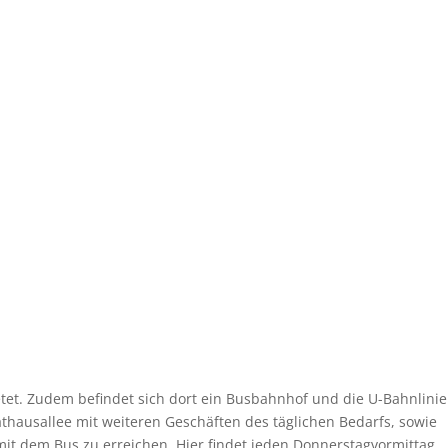
etet. Zudem befindet sich dort ein Busbahnhof und die U-Bahnlinie
thausallee mit weiteren Geschäften des täglichen Bedarfs, sowie
 mit dem Bus zu erreichen. Hier findet jeden Donnerstagvormittag