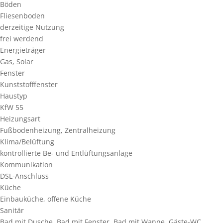
Böden
Fliesenboden
derzeitige Nutzung
frei werdend
Energieträger
Gas, Solar
Fenster
Kunststofffenster
Haustyp
KfW 55
Heizungsart
Fußbodenheizung, Zentralheizung
Klima/Belüftung
kontrollierte Be- und Entlüftungsanlage
Kommunikation
DSL-Anschluss
Küche
Einbauküche, offene Küche
Sanitär
Bad mit Dusche, Bad mit Fenster, Bad mit Wanne, Gäste-WC