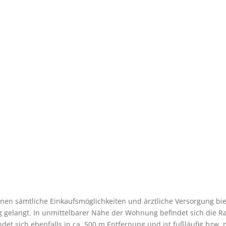
hnen sämtliche Einkaufsmöglichkeiten und ärztliche Versorgung bi
g gelangt. In unmittelbarer Nähe der Wohnung befindet sich die Ra
ndet sich ebenfalls in ca. 500 m Entfernung und ist fußläufig bzw.