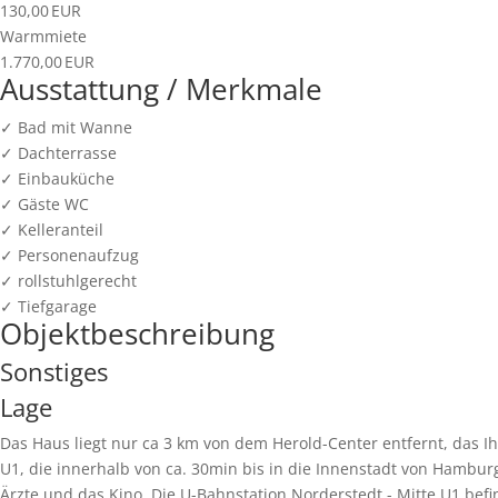
130,00 EUR
Warmmiete
1.770,00 EUR
Ausstattung / Merkmale
✓ Bad mit Wanne
✓ Dachterrasse
✓ Einbauküche
✓ Gäste WC
✓ Kelleranteil
✓ Personenaufzug
✓ rollstuhlgerecht
✓ Tiefgarage
Objekt­beschreibung
Sonstiges
Lage
Das Haus liegt nur ca 3 km von dem Herold-Center entfernt, das I
U1, die innerhalb von ca. 30min bis in die Innenstadt von Hambur
Ärzte und das Kino. Die U-Bahnstation Norderstedt - Mitte U1 befi