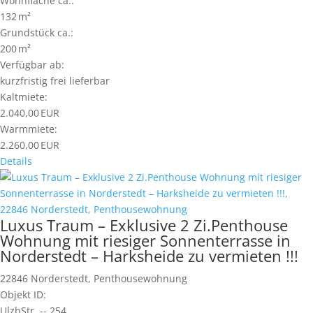
Wohnfläche ca.:
132 m²
Grund­stück ca.:
200 m²
Verfügbar ab:
kurzfristig frei lieferbar
Kaltmiete:
2.040,00 EUR
Warmmiete:
2.260,00 EUR
Details
Luxus Traum – Exklusive 2 Zi.Penthouse
Wohnung mit riesiger Sonnenterrasse in
Norderstedt – Harksheide zu vermieten !!!
22846 Norderstedt, Penthousewohnung
Objekt ID:
UlzbStr..--.254.